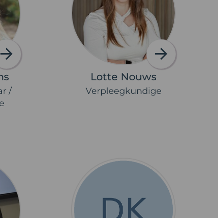
ns
Lotte Nouws
r /
Verpleegkundige
e