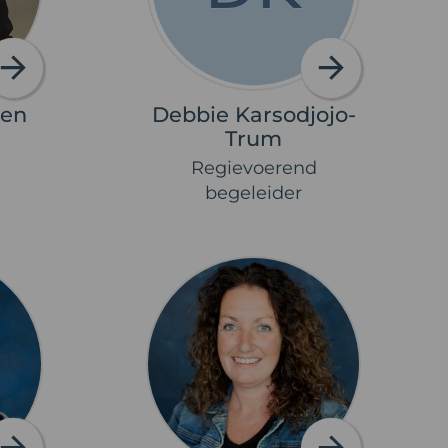
gen
Debbie Karsodjojo-
Trum
Regievoerend
begeleider