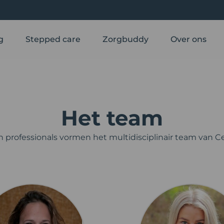
g
Stepped care
Zorgbuddy
Over ons
Het team
n professionals vormen het multidisciplinair team van 