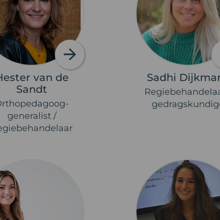
Hester van de
Sadhi Dijkma
Sandt
Regiebehandelaa
Orthopedagoog-
gedragskundig
generalist /
egiebehandelaar