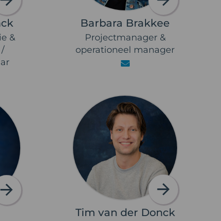
nck
Barbara Brakkee
ie &
Projectmanager &
/
operationeel manager
ar
Tim van der Donck