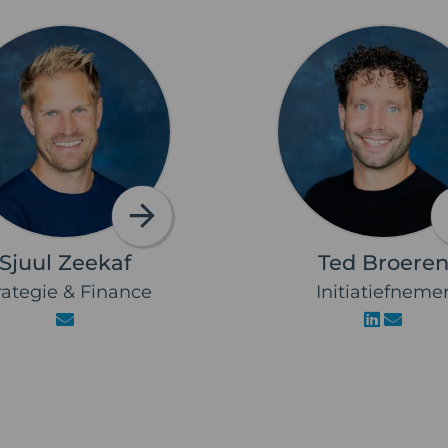
Sjuul Zeekaf
Ted Broere
rategie & Finance
Initiatiefneme