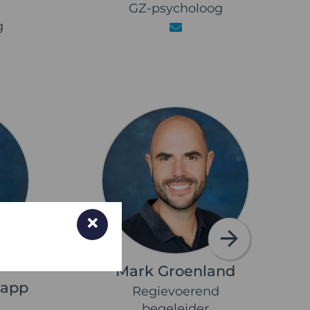
GZ-psycholoog
g
Mark Groenland
napp
Regievoerend
begeleider