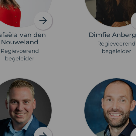
afaëla van den
Dimfie Anber
Nouweland
Regievoerend
Regievoerend
begeleider
begeleider