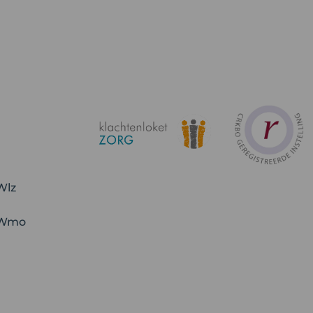
Wlz
 Wmo