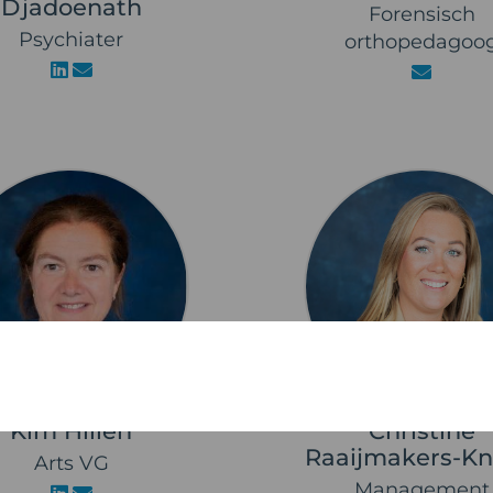
Djadoenath
Forensisch
Psychiater
orthopedagoo
Kim Hillen
Christine
Raaijmakers-K
Arts VG
Management