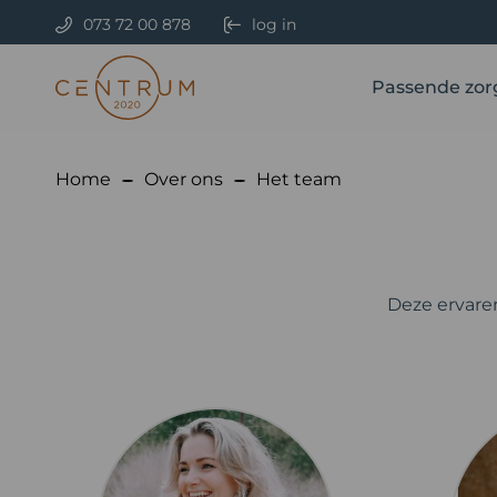
073 72 00 878
log in
Passende zor
Home
Over ons
Het team
Deze ervare