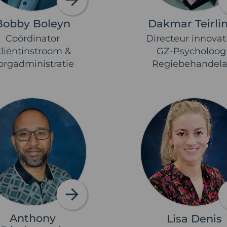
Bobby Boleyn
Dakmar Teirli
Coördinator
Directeur innovat
liëntinstroom &
GZ-Psycholoog 
orgadministratie
Regiebehandela
Anthony
Lisa Denis