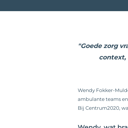
"Goede zorg vr
context,
Wendy Fokker-Mulder 
ambulante teams en c
Bij Centrum2020, waar
Wendy, wat bra