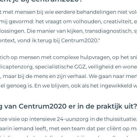
rkt met mensen bij wie eerdere behandelingen niet 
mij gevormd: het vraagt om volhouden, creativiteit, e
ossingen. Die manier van kijken, transdiagnostisch,
ntext, vond ik terug bij Centrum2020."
zich op mensen met complexe hulpvragen, op het sni
icaptenzorg, specialistische GGZ, veiligheid en wonen
ico, maar bij de mens en zijn verhaal. We gaan naar m
el genoeg is. En we blijven, ook als het ingewikkeld w
g van Centrum2020 er in de praktijk uit
nze visie op intensieve 24-uurszorg in de thuissituati
aarin iemand leeft, met een team dat per cliënt op 