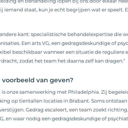
iding en behandeling lopen bij ons door elkaar heen
ij iemand staat, kun je echt begrijpen wat er speelt. 
 andere kant: specialistische behandelexpertise die we
anisaties. Een arts VG, een gedragsdeskundige of psyc
xibel beschikbaar wanneer een situatie de reguliere ex
erdracht, zodat het team het daarna zelf kan dragen."
n voorbeeld van geven?
 is onze samenwerking met Philadelphia. Zij begel
ing op tientallen locaties in Brabant. Soms ontstaan 
overstijgen. Gedrag escaleert, een team zoekt richtin
VG, en waar nodig een gedragsdeskundige of psychiat