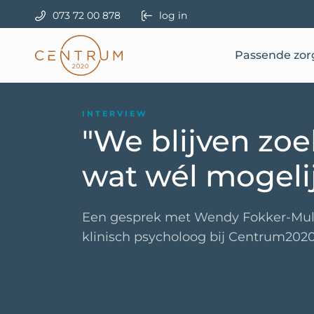
073 72 00 878
log in
Passende zor
INTERVIEW
"We blijven zo
wat wél mogelij
Een gesprek met Wendy Fokker-Muld
klinisch psycholoog bij Centrum202