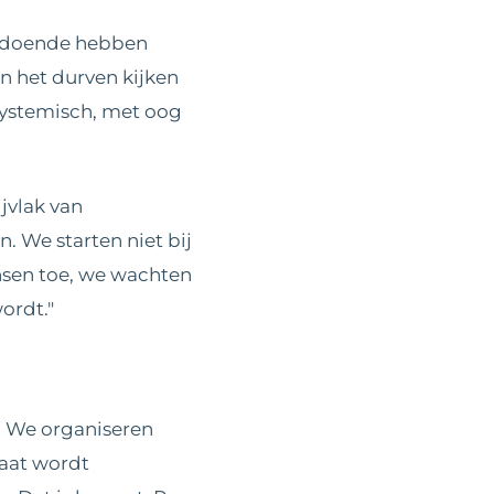
voldoende hebben
n het durven kijken
 systemisch, met oog
jvlak van
. We starten niet bij
ensen toe, we wachten
ordt."
?
e. We organiseren
maat wordt