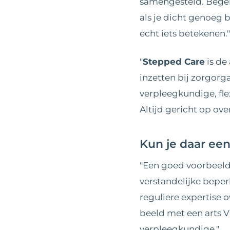
samengesteld. Begele
als je dicht genoeg b
echt iets betekenen."
"
Stepped Care
is de
inzetten bij zorgorg
verpleegkundige, fle
Altijd gericht op ov
Kun je daar ee
"Een goed voorbeeld
verstandelijke beperk
reguliere expertise 
beeld met een arts 
verpleegkundige."