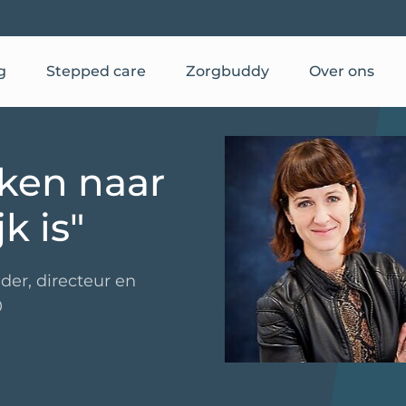
g
Stepped care
Zorgbuddy
Over ons
eken naar
k is"
er, directeur en
0