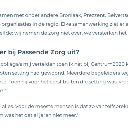
amen met onder andere Bronlaak, Prezzent, Belverts
organisaties in de regio. Elke samenwerking ziet er a
lfde: wij nemen de zorg niet over, we versterken het t
 er bij Passende Zorg uit?
at collega's mij vertelden toen ik net bij Centrum202
loten setting had gewoond. Meerdere begeleiders tege
e. Toen hij voor het eerst buiten die setting was, vroeg
?'"
alles. Voor de meeste mensen is dat zo vanzelfspreke
em was het dat al jaren niet meer."