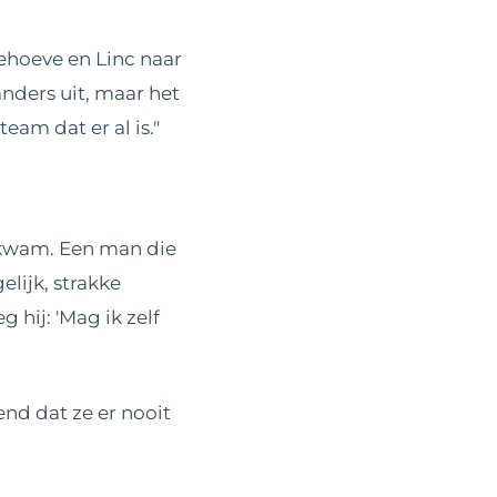
ehoeve en Linc naar
nders uit, maar het
eam dat er al is."
0 kwam. Een man die
lijk, strakke
 hij: 'Mag ik zelf
nd dat ze er nooit